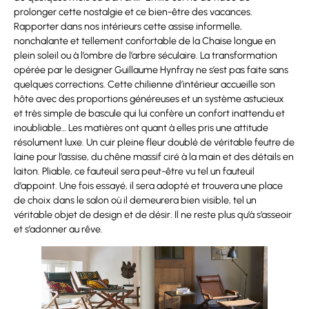
prolonger cette nostalgie et ce bien-être des vacances.
Rapporter dans nos intérieurs cette assise informelle,
nonchalante et tellement confortable de la Chaise longue en
plein soleil ou à l’ombre de l’arbre séculaire. La transformation
opérée par le designer Guillaume Hynfray ne s’est pas faite sans
quelques corrections. Cette chilienne d’intérieur accueille son
hôte avec des proportions généreuses et un système astucieux
et très simple de bascule qui lui confère un confort inattendu et
inoubliable… Les matières ont quant à elles pris une attitude
résolument luxe. Un cuir pleine fleur doublé de véritable feutre de
laine pour l’assise, du chêne massif ciré à la main et des détails en
laiton. Pliable, ce fauteuil sera peut-être vu tel un fauteuil
d’appoint. Une fois essayé, il sera adopté et trouvera une place
de choix dans le salon où il demeurera bien visible, tel un
véritable objet de design et de désir. Il ne reste plus qu’à s’asseoir
et s’adonner au rêve.