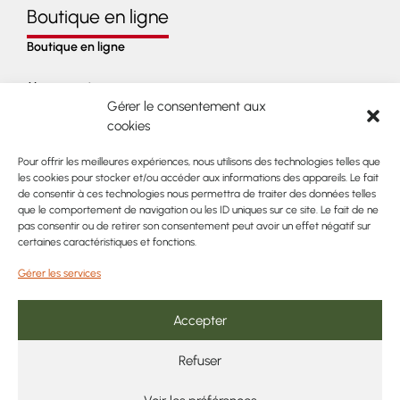
Boutique en ligne
Boutique en ligne
Mon compte
Gérer le consentement aux
cookies
Panier
Pour offrir les meilleures expériences, nous utilisons des technologies telles que
Liste de souhait
les cookies pour stocker et/ou accéder aux informations des appareils. Le fait
de consentir à ces technologies nous permettra de traiter des données telles
Légal
que le comportement de navigation ou les ID uniques sur ce site. Le fait de ne
pas consentir ou de retirer son consentement peut avoir un effet négatif sur
Mentions Légales
certaines caractéristiques et fonctions.
Gérer les services
Conditions générales de vente
Politique de cookies (RGPD)
Accepter
Refuser
Payement sécurisé par carte bancaire